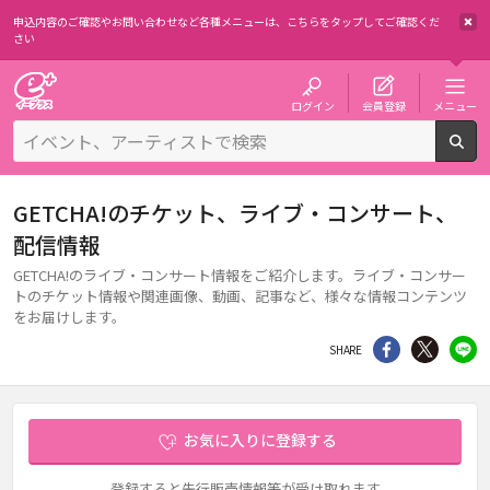
申込内容のご確認やお問い合わせなど各種メニューは、
こちらをタップしてご確認くだ
さい
チケット予約・購入・販売のイープラス
ログイン
会員登録
メニュー
検
GETCHA!のチケット、ライブ・コンサート、
配信情報
GETCHA!のライブ・コンサート情報をご紹介します。ライブ・コンサー
トのチケット情報や関連画像、動画、記事など、様々な情報コンテンツ
をお届けします。
シェア
Twitter
li
SHARE
お気に入りに登録する
登録すると先行販売情報等が受け取れます