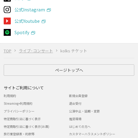
公式Instagram
公式Youtube
Spotify
TOP
ライブ･コンサート
kolks チケット
ページトップへ
サイトご利用について
利用規約
新規会員登録
Streaming+利用規約
退会受付
プライバシーポリシー
公演中止・延期・変更
特定商取引法に基づく表示
推奨環境
特定商取引法に基づく表示(お酒)
はじめての方へ
旅行業登録表・約款等
カスタマーハラスメントポリシー