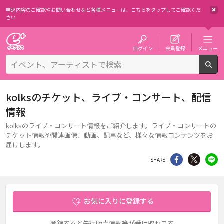
申込内容のご確認やお問い合わせなど各種メニューは、
こちらをタップしてご確認くだ
さい
チケット予約・購入・販売のイープラス
ログイン
会員登録
メニュー
検
kolksのチケット、ライブ・コンサート、配信
情報
kolksのライブ・コンサート情報をご紹介します。ライブ・コンサートの
チケット情報や関連画像、動画、記事など、様々な情報コンテンツをお
届けします。
シェア
Twitter
li
SHARE
お気に入りに登録する
登録すると先行販売情報等が受け取れます