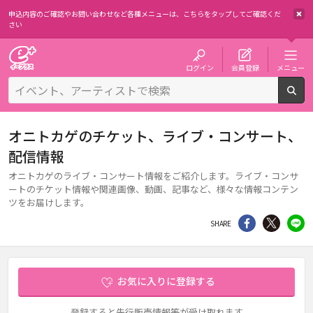
申込内容のご確認やお問い合わせなど各種メニューは、
こちらをタップしてご確認くだ
さい
チケット予約・購入・販売のイープラス
ログイン
会員登録
メニュー
検
オニトカゲのチケット、ライブ・コンサート、
配信情報
オニトカゲのライブ・コンサート情報をご紹介します。ライブ・コンサ
ートのチケット情報や関連画像、動画、記事など、様々な情報コンテン
ツをお届けします。
シェア
Twitter
li
SHARE
お気に入りに登録する
登録すると先行販売情報等が受け取れます