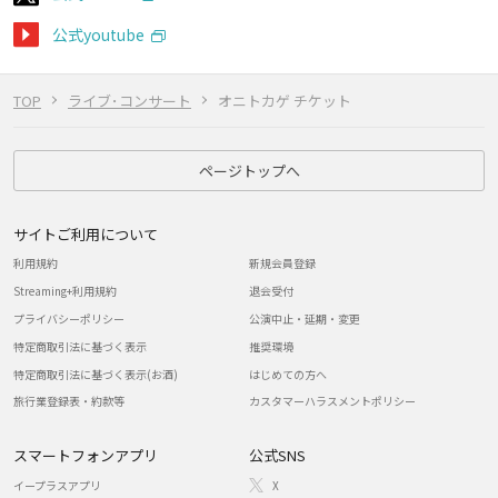
公式youtube
TOP
ライブ･コンサート
オニトカゲ チケット
ページトップへ
サイトご利用について
利用規約
新規会員登録
Streaming+利用規約
退会受付
プライバシーポリシー
公演中止・延期・変更
特定商取引法に基づく表示
推奨環境
特定商取引法に基づく表示(お酒)
はじめての方へ
旅行業登録表・約款等
カスタマーハラスメントポリシー
スマートフォンアプリ
公式SNS
イープラスアプリ
X