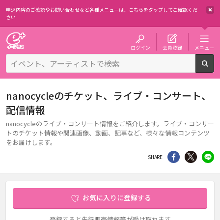
申込内容のご確認やお問い合わせなど各種メニューは、
こちらをタップしてご確認くだ
さい
チケット予約・購入・販売のイープラス
ログイン
会員登録
メニュー
検
nanocycleのチケット、ライブ・コンサート、
配信情報
nanocycleのライブ・コンサート情報をご紹介します。ライブ・コンサー
トのチケット情報や関連画像、動画、記事など、様々な情報コンテンツ
をお届けします。
シェア
Twitter
li
SHARE
お気に入りに登録する
登録すると先行販売情報等が受け取れます