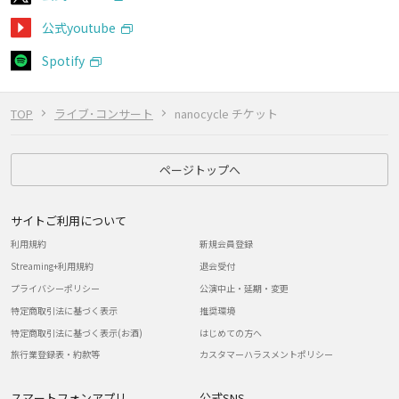
公式youtube
Spotify
TOP
ライブ･コンサート
nanocycle チケット
ページトップへ
サイトご利用について
利用規約
新規会員登録
Streaming+利用規約
退会受付
プライバシーポリシー
公演中止・延期・変更
特定商取引法に基づく表示
推奨環境
特定商取引法に基づく表示(お酒)
はじめての方へ
旅行業登録表・約款等
カスタマーハラスメントポリシー
スマートフォンアプリ
公式SNS