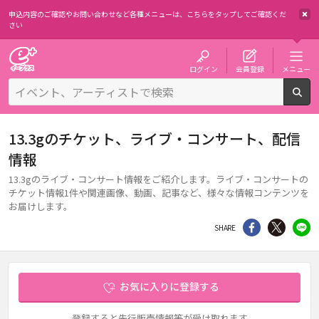
申込内容のご確認やお問い合わせなど各種メニューは、
こちらをタップしてご確認くだ
さい
チケット予約・購入・販売のイープラス
ログイン
会員登録
メニュー
検
13.3gのチケット、ライブ・コンサート、配信
情報
13.3gのライブ・コンサート情報をご紹介します。ライブ・コンサートの
チケット情報1件や関連画像、動画、記事など、様々な情報コンテンツを
お届けします。
シェア
Twitter
li
SHARE
お気に入りに登録する
登録すると先行販売情報等が受け取れます