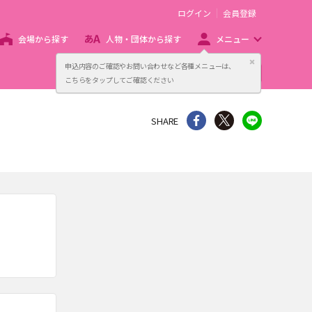
ログイン
会員登録
会場から探す
人物・団体から探す
メニュー
閉じる
申込内容のご確認やお問い合わせなど各種メニューは、
主催者向け販売サービス
こちらをタップしてご確認ください
シェア
Twitter
line
SHARE
。