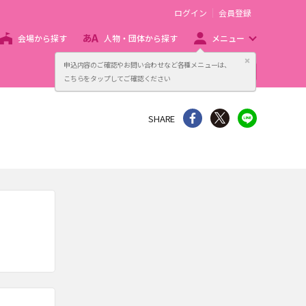
ログイン
会員登録
会場から探す
人物・団体から探す
メニュー
閉じる
申込内容のご確認やお問い合わせなど各種メニューは、
主催者向け販売サービス
こちらをタップしてご確認ください
シェア
Twitter
line
SHARE
。