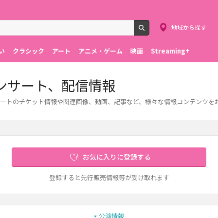
地域から探す
検索
い
クラシック
アート
アニメ・ゲーム
映画
Streaming+
ンサート、配信情報
ートのチケット情報や関連画像、動画、記事など、様々な情報コンテンツを
お気に入りに登録する
登録すると先行販売情報等が受け取れます
公演情報