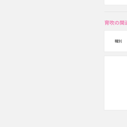
育吹の関
種別