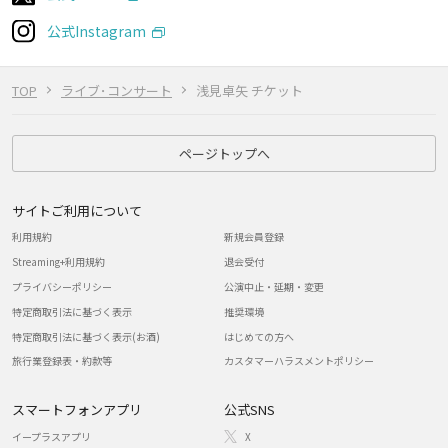
公式Instagram
TOP
ライブ･コンサート
浅見卓矢 チケット
ページトップへ
サイトご利用について
利用規約
新規会員登録
Streaming+利用規約
退会受付
プライバシーポリシー
公演中止・延期・変更
特定商取引法に基づく表示
推奨環境
特定商取引法に基づく表示(お酒)
はじめての方へ
旅行業登録表・約款等
カスタマーハラスメントポリシー
スマートフォンアプリ
公式SNS
イープラスアプリ
X