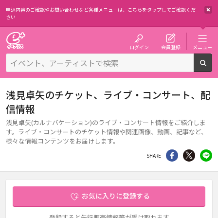
申込内容のご確認やお問い合わせなど各種メニューは、
こちらをタップしてご確認くだ
さい
チケット予約・購入・販売のイープラス
ログイン
会員登録
メニュー
検
浅見卓矢のチケット、ライブ・コンサート、配
信情報
浅見卓矢(カルナバケーション)のライブ・コンサート情報をご紹介しま
す。ライブ・コンサートのチケット情報や関連画像、動画、記事など、
様々な情報コンテンツをお届けします。
シェア
Twitter
li
SHARE
お気に入りに登録する
登録すると先行販売情報等が受け取れます