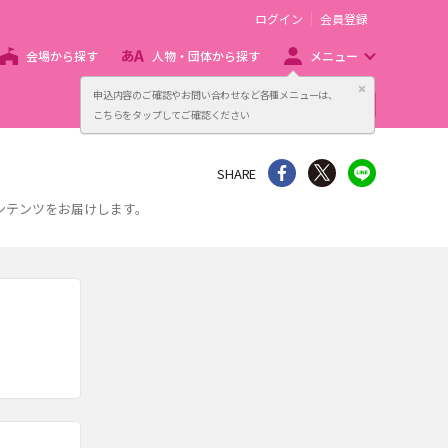
ログイン
会員登録
会場から探す
人物・団体から探す
メニュー
閉じる
申込内容のご確認やお問い合わせなど各種メニューは、
主催者向け販売サービス
こちらをタップしてご確認ください
シェア
Twitter
line
SHARE
コンテンツをお届けします。