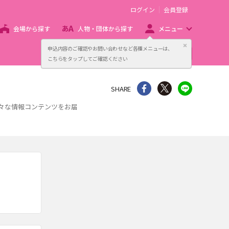
ログイン
会員登録
会場から探す
人物・団体から探す
メニュー
閉じる
申込内容のご確認やお問い合わせなど各種メニューは、
主催者向け販売サービス
こちらをタップしてご確認ください
シェア
Twitter
line
SHARE
様々な情報コンテンツをお届