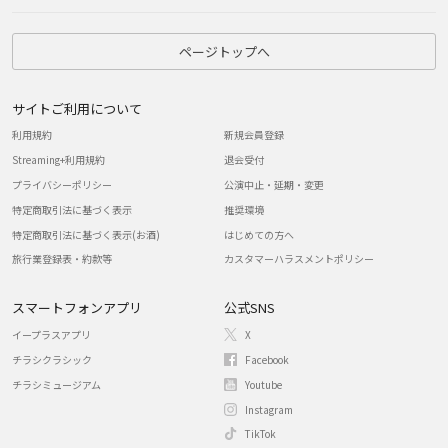
ページトップへ
サイトご利用について
利用規約
新規会員登録
Streaming+利用規約
退会受付
プライバシーポリシー
公演中止・延期・変更
特定商取引法に基づく表示
推奨環境
特定商取引法に基づく表示(お酒)
はじめての方へ
旅行業登録表・約款等
カスタマーハラスメントポリシー
スマートフォンアプリ
公式SNS
イープラスアプリ
X
チラシクラシック
Facebook
チラシミュージアム
Youtube
Instagram
TikTok