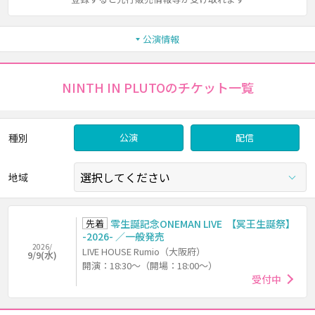
公演情報
NINTH IN PLUTOのチケット一覧
種別
公演
配信
地域
先着
零生誕記念ONEMAN LIVE 【冥王生誕祭】
-2026- ／一般発売
2026/
LIVE HOUSE Rumio（大阪府）
9/9(水)
開演：18:30～（開場：18:00～）
受付中