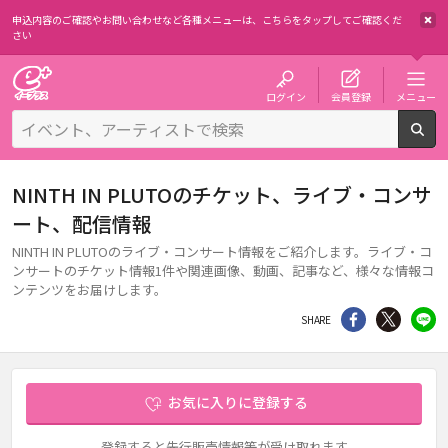
申込内容のご確認やお問い合わせなど各種メニューは、
こちらをタップしてご確認くだ
さい
チケット予約・購入・販売のイープラス
ログイン
会員登録
メニュー
検
NINTH IN PLUTOのチケット、ライブ・コンサ
ート、配信情報
NINTH IN PLUTOのライブ・コンサート情報をご紹介します。ライブ・コ
ンサートのチケット情報1件や関連画像、動画、記事など、様々な情報コ
ンテンツをお届けします。
シェア
Twitter
li
SHARE
お気に入りに登録する
登録すると先行販売情報等が受け取れます