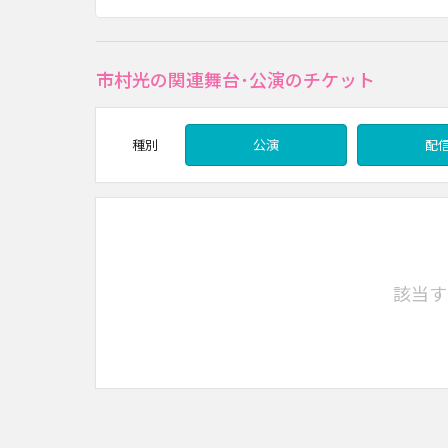
市村光の関連舞台･公演のチケット
種別
公演
配
該当す