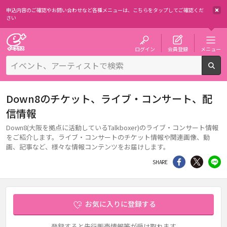
申込内容のご確認やお問い合わせなど各種メニューは、
こちらをタップしてご確認くだ
さい
チケット予約・購入・販売のイープラス
ログイン
会員登録
メニュー
検
Down8のチケット、ライブ・コンサート、配
信情報
Down8(大阪を拠点に活動しているTalkboxer)のライブ・コンサート情報
をご紹介します。ライブ・コンサートのチケット情報や関連画像、動
画、記事など、様々な情報コンテンツをお届けします。
シェア
Twitter
li
SHARE
お気に入りに登録する
登録すると先行販売情報等が受け取れます