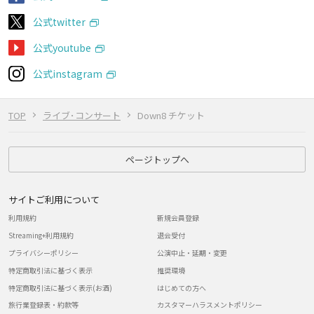
公式twitter
公式youtube
公式instagram
TOP
ライブ･コンサート
Down8 チケット
ページトップへ
サイトご利用について
利用規約
新規会員登録
Streaming+利用規約
退会受付
プライバシーポリシー
公演中止・延期・変更
特定商取引法に基づく表示
推奨環境
特定商取引法に基づく表示(お酒)
はじめての方へ
旅行業登録表・約款等
カスタマーハラスメントポリシー