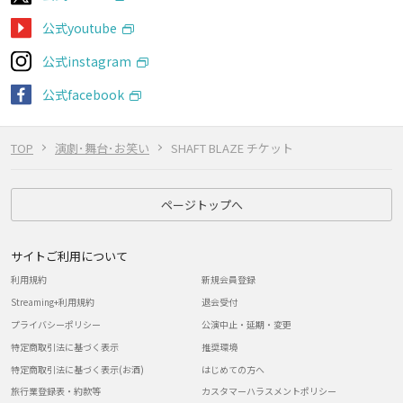
公式youtube
公式instagram
公式facebook
TOP
演劇･舞台･お笑い
SHAFT BLAZE チケット
ページトップへ
サイトご利用について
利用規約
新規会員登録
Streaming+利用規約
退会受付
プライバシーポリシー
公演中止・延期・変更
特定商取引法に基づく表示
推奨環境
特定商取引法に基づく表示(お酒)
はじめての方へ
旅行業登録表・約款等
カスタマーハラスメントポリシー