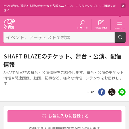
申込内容のご確認やお問い合わせなど各種メニューは、
こちらをタップしてご確認くだ
さい
チケット予約・購入・販売のイープラス
ログイン
会員登録
メニュー
検
SHAFT BLAZEのチケット、舞台・公演、配信
情報
SHAFT BLAZEの舞台・公演情報をご紹介します。舞台・公演のチケット
情報や関連画像、動画、記事など、様々な情報コンテンツをお届けしま
す。
シェア
Twitter
li
SHARE
お気に入りに登録する
登録すると先行販売情報等が受け取れます