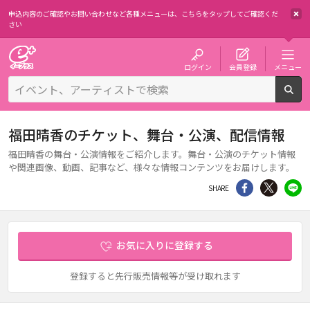
申込内容のご確認やお問い合わせなど各種メニューは、
こちらをタップしてご確認くだ
さい
チケット予約・購入・販売のイープラス
ログイン
会員登録
メニュー
検
福田晴香のチケット、舞台・公演、配信情報
福田晴香の舞台・公演情報をご紹介します。舞台・公演のチケット情報
や関連画像、動画、記事など、様々な情報コンテンツをお届けします。
シェア
Twitter
li
SHARE
お気に入りに登録する
登録すると先行販売情報等が受け取れます