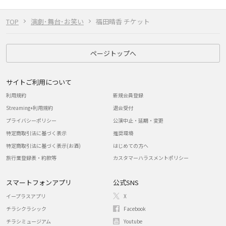
TOP
演劇･舞台･お笑い
福田晴香 チケット
ページトップへ
サイトご利用について
利用規約
新規会員登録
Streaming+利用規約
退会受付
プライバシーポリシー
公演中止・延期・変更
特定商取引法に基づく表示
推奨環境
特定商取引法に基づく表示(お酒)
はじめての方へ
旅行業登録表・約款等
カスタマーハラスメントポリシー
スマートフォンアプリ
公式SNS
イープラスアプリ
X
チラシクラシック
Facebook
チラシミュージアム
Youtube