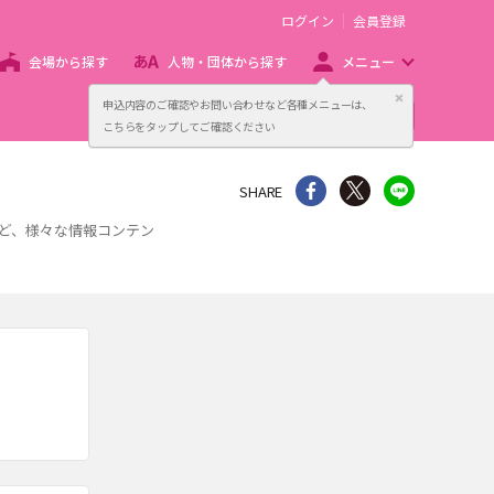
ログイン
会員登録
会場から探す
人物・団体から探す
メニュー
閉じる
申込内容のご確認やお問い合わせなど各種メニューは、
主催者向け販売サービス
こちらをタップしてご確認ください
シェア
Twitter
line
SHARE
など、様々な情報コンテン