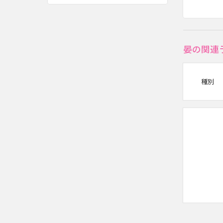
晏の関連
種別