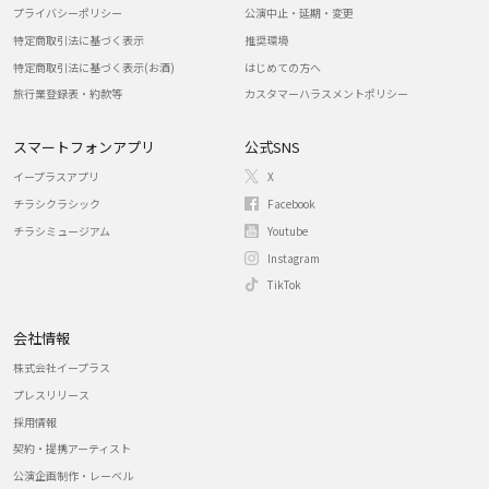
プライバシーポリシー
公演中止・延期・変更
特定商取引法に基づく表示
推奨環境
特定商取引法に基づく表示(お酒)
はじめての方へ
旅行業登録表・約款等
カスタマーハラスメントポリシー
スマートフォンアプリ
公式SNS
イープラスアプリ
X
チラシクラシック
Facebook
チラシミュージアム
Youtube
Instagram
TikTok
会社情報
株式会社イープラス
プレスリリース
採用情報
契約・提携アーティスト
公演企画制作・レーベル