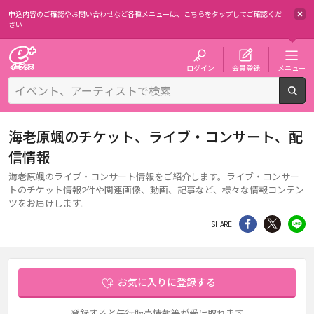
申込内容のご確認やお問い合わせなど各種メニューは、
こちらをタップしてご確認くだ
さい
チケット予約・購入・販売のイープラス
ログイン
会員登録
メニュー
検
海老原颯のチケット、ライブ・コンサート、配
信情報
海老原颯のライブ・コンサート情報をご紹介します。ライブ・コンサー
トのチケット情報2件や関連画像、動画、記事など、様々な情報コンテン
ツをお届けします。
シェア
Twitter
li
SHARE
お気に入りに登録する
登録すると先行販売情報等が受け取れます