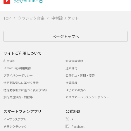
公式Youtube
TOP
クラシック音楽
中村諒 チケット
ページトップへ
サイトご利用について
利用規約
新規会員登録
Streaming+利用規約
退会受付
プライバシーポリシー
公演中止・延期・変更
特定商取引法に基づく表示
推奨環境
特定商取引法に基づく表示(お酒)
はじめての方へ
旅行業登録表・約款等
カスタマーハラスメントポリシー
スマートフォンアプリ
公式SNS
イープラスアプリ
X
チラシクラシック
Facebook