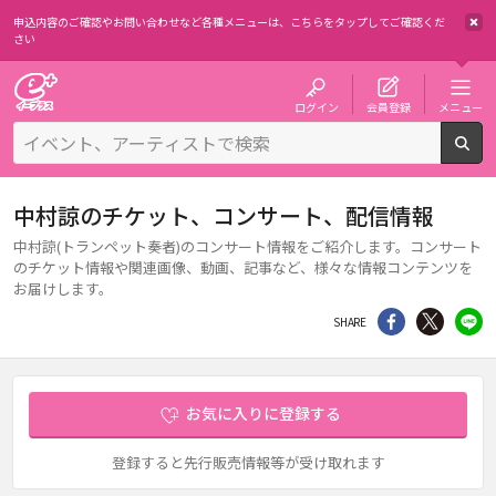
申込内容のご確認やお問い合わせなど各種メニューは、
こちらをタップしてご確認くだ
さい
チケット予約・購入・販売のイープラス
ログイン
会員登録
メニュー
検
中村諒のチケット、コンサート、配信情報
中村諒(トランペット奏者)のコンサート情報をご紹介します。コンサート
のチケット情報や関連画像、動画、記事など、様々な情報コンテンツを
お届けします。
シェア
Twitter
li
SHARE
お気に入りに登録する
登録すると先行販売情報等が受け取れます