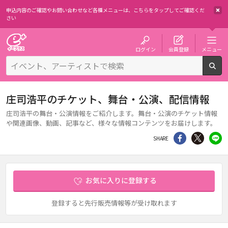
申込内容のご確認やお問い合わせなど各種メニューは、
こちらをタップしてご確認くだ
さい
チケット予約・購入・販売のイープラス
ログイン
会員登録
メニュー
検
庄司浩平のチケット、舞台・公演、配信情報
庄司浩平の舞台・公演情報をご紹介します。舞台・公演のチケット情報
や関連画像、動画、記事など、様々な情報コンテンツをお届けします。
シェア
Twitter
li
SHARE
お気に入りに登録する
登録すると先行販売情報等が受け取れます