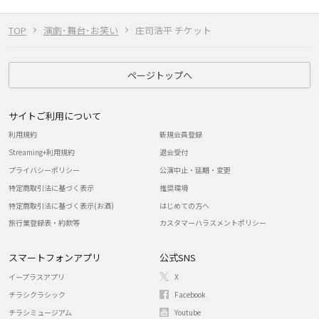
TOP
演劇･舞台･お笑い
庄司浩平 チケット
ページトップへ
サイトご利用について
利用規約
新規会員登録
Streaming+利用規約
退会受付
プライバシーポリシー
公演中止・延期・変更
特定商取引法に基づく表示
推奨環境
特定商取引法に基づく表示(お酒)
はじめての方へ
旅行業登録表・約款等
カスタマーハラスメントポリシー
スマートフォンアプリ
公式SNS
イープラスアプリ
X
チラシクラシック
Facebook
チラシミュージアム
Youtube