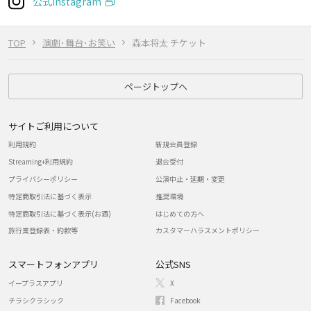
公式instagram
TOP
演劇･舞台･お笑い
森本将太 チケット
ページトップへ
サイトご利用について
利用規約
新規会員登録
Streaming+利用規約
退会受付
プライバシーポリシー
公演中止・延期・変更
特定商取引法に基づく表示
推奨環境
特定商取引法に基づく表示(お酒)
はじめての方へ
旅行業登録表・約款等
カスタマーハラスメントポリシー
スマートフォンアプリ
公式SNS
イープラスアプリ
X
チラシクラシック
Facebook