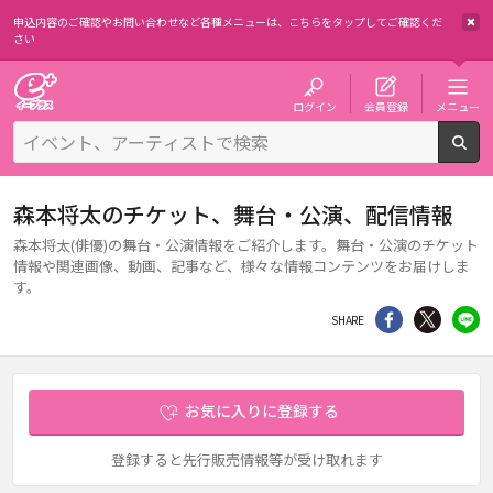
申込内容のご確認やお問い合わせなど各種メニューは、
こちらをタップしてご確認くだ
さい
チケット予約・購入・販売のイープラス
ログイン
会員登録
メニュー
検
森本将太のチケット、舞台・公演、配信情報
森本将太(俳優)の舞台・公演情報をご紹介します。舞台・公演のチケット
情報や関連画像、動画、記事など、様々な情報コンテンツをお届けしま
す。
シェア
Twitter
li
SHARE
お気に入りに登録する
登録すると先行販売情報等が受け取れます