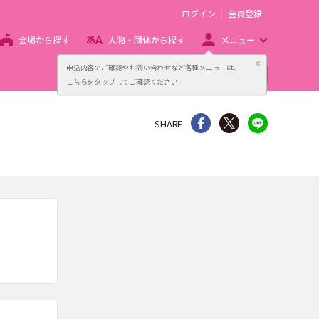
ログイン
会員登録
会場から探す
人物・団体から探す
メニュー
閉じる
申込内容のご確認やお問い合わせなど各種メニューは、
主催者向け販売サービス
こちらをタップしてご確認ください
シェア
Twitter
line
SHARE
。