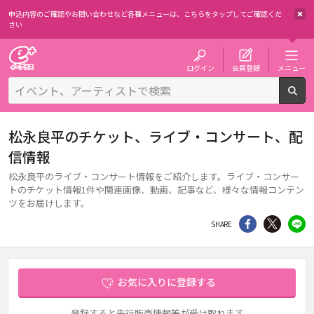
申込内容のご確認やお問い合わせなど各種メニューは、
こちらをタップしてご確認くだ
さい
チケット予約・購入・販売のイープラス
ログイン
会員登録
メニュー
検
松永良平のチケット、ライブ・コンサート、配
信情報
松永良平のライブ・コンサート情報をご紹介します。ライブ・コンサー
トのチケット情報1件や関連画像、動画、記事など、様々な情報コンテン
ツをお届けします。
シェア
Twitter
li
SHARE
お気に入りに登録する
登録すると先行販売情報等が受け取れます