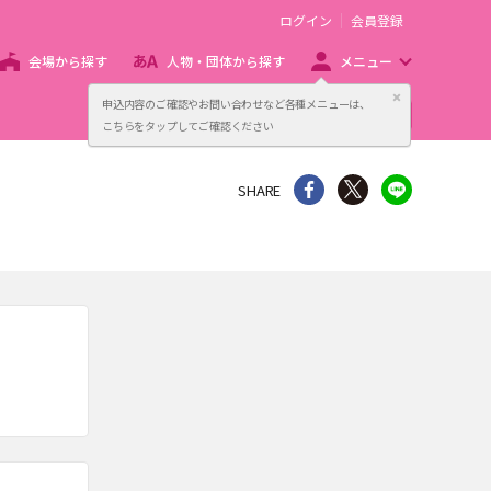
ログイン
会員登録
会場から探す
人物・団体から探す
メニュー
閉じる
申込内容のご確認やお問い合わせなど各種メニューは、
主催者向け販売サービス
こちらをタップしてご確認ください
シェア
Twitter
line
SHARE
。