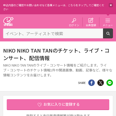
申込内容のご確認やお問い合わせなど各種メニューは、
こちらをタップしてご確認くだ
さい
チケット予約・購入・販売のイープラス
ログイン
会員登録
メニュー
検
NIKO NIKO TAN TANのチケット、ライブ・コ
ンサート、配信情報
NIKO NIKO TAN TANのライブ・コンサート情報をご紹介します。ライ
ブ・コンサートのチケット情報1件や関連画像、動画、記事など、様々な
情報コンテンツをお届けします。
シェア
Twitter
li
SHARE
お気に入りに登録する
登録すると先行販売情報等が受け取れます