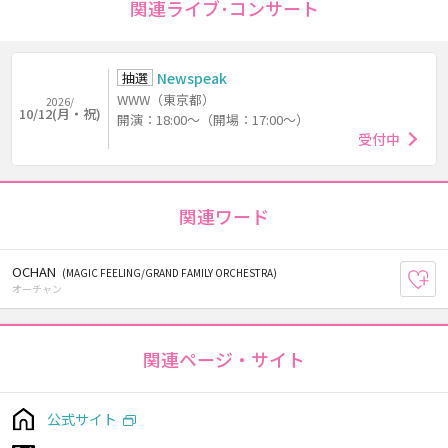
関連ライブ･コンサート
抽選
Newspeak
WWW（東京都）
2026/
10/12(月・祝)
開演：18:00～（開場：17:00～）
受付中
関連ワード
OCHAN
(MAGIC FEELING/GRAND FAMILY ORCHESTRA)
お
オーチャン
関連ページ・サイト
公式サイト