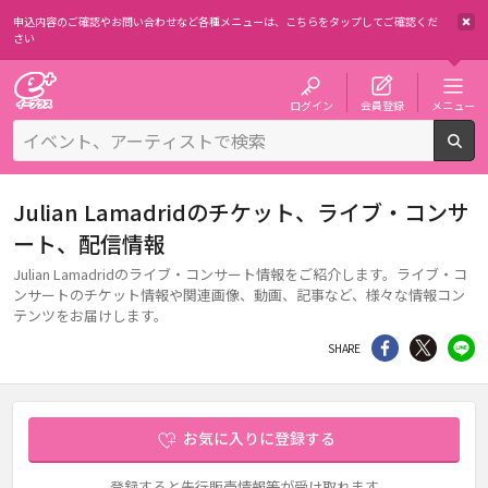
申込内容のご確認やお問い合わせなど各種メニューは、
こちらをタップしてご確認くだ
さい
チケット予約・購入・販売のイープラス
ログイン
会員登録
メニュー
検
Julian Lamadridのチケット、ライブ・コンサ
ート、配信情報
Julian Lamadridのライブ・コンサート情報をご紹介します。ライブ・コ
ンサートのチケット情報や関連画像、動画、記事など、様々な情報コン
テンツをお届けします。
シェア
Twitter
li
SHARE
お気に入りに登録する
登録すると先行販売情報等が受け取れます