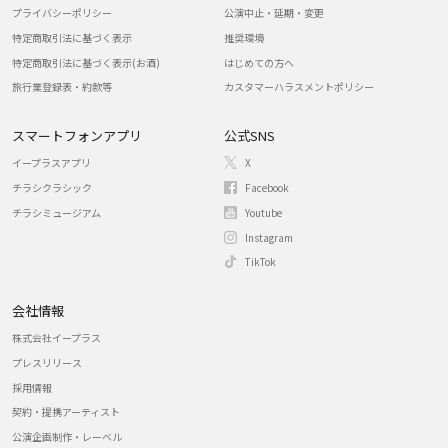
プライバシーポリシー
公演中止・延期・変更
特定商取引法に基づく表示
推奨環境
特定商取引法に基づく表示(お酒)
はじめての方へ
旅行業登録表・約款等
カスタマーハラスメントポリシー
スマートフォンアプリ
公式SNS
イープラスアプリ
X
チラシクラシック
Facebook
チラシミュージアム
Youtube
Instagram
TikTok
会社情報
株式会社イープラス
プレスリリース
採用情報
契約・提携アーティスト
公演企画制作・レーベル