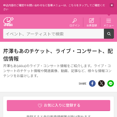
申込内容のご確認やお問い合わせなど各種メニューは、
こちらをタップしてご確認くだ
さい
チケット予約・購入・販売のイープラス
ログイン
会員登録
メニュー
検
芹澤もあのチケット、ライブ・コンサート、配
信情報
芹澤もあ(ukka)のライブ・コンサート情報をご紹介します。ライブ・コ
ンサートのチケット情報や関連画像、動画、記事など、様々な情報コン
テンツをお届けします。
シェア
Twitter
li
SHARE
お気に入りに登録する
登録すると先行販売情報等が受け取れます