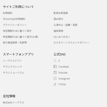
サイトご利用について
利用規約
新規会員登録
Streaming+利用規約
退会受付
プライバシーポリシー
公演中止・延期・変更
特定商取引法に基づく表示
推奨環境
特定商取引法に基づく表示(お酒)
はじめての方へ
旅行業登録表・約款等
カスタマーハラスメントポリシー
スマートフォンアプリ
公式SNS
イープラスアプリ
X
チラシクラシック
Facebook
チラシミュージアム
Youtube
Instagram
TikTok
会社情報
株式会社イープラス