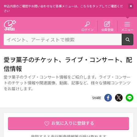
申込内容のご確認やお問い合わせなど各種メニューは、
こちらをタップしてご確認くだ
さい
チケット予約・購入・販売のイープラス
ログイン
会員登録
メニュー
検
愛ヲ菓子のチケット、ライブ・コンサート、配
信情報
愛ヲ菓子のライブ・コンサート情報をご紹介します。ライブ・コンサー
トのチケット情報や関連画像、動画、記事など、様々な情報コンテンツ
をお届けします。
シェア
Twitter
li
SHARE
お気に入りに登録する
登録すると先行販売情報等が受け取れます