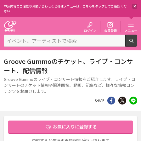
申込内容のご確認やお問い合わせなど各種メニューは、
こちらをタップしてご確認くだ
さい
チケット予約・購入・販売のイープラス
ログイン
会員登録
メニュー
検
Groove Gummoのチケット、ライブ・コンサ
ート、配信情報
Groove Gummoのライブ・コンサート情報をご紹介します。ライブ・コ
ンサートのチケット情報や関連画像、動画、記事など、様々な情報コン
テンツをお届けします。
シェア
Twitter
li
SHARE
お気に入りに登録する
登録すると先行販売情報等が受け取れます