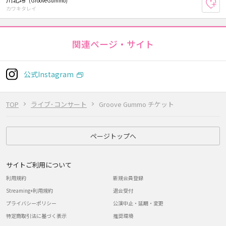
(GrooveGummo)
お
カワキタレイ
関連ページ・サイト
公式Instagram
TOP
ライブ･コンサート
Groove Gummo チケット
ページトップへ
サイトご利用について
利用規約
新規会員登録
Streaming+利用規約
退会受付
プライバシーポリシー
公演中止・延期・変更
特定商取引法に基づく表示
推奨環境