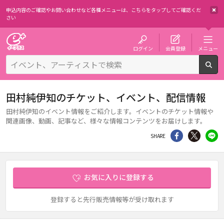
申込内容のご確認やお問い合わせなど各種メニューは、
こちらをタップしてご確認くだ
さい
チケット予約・購入・販売のイープラス
ログイン
会員登録
メニュー
検
田村純伊知のチケット、イベント、配信情報
田村純伊知のイベント情報をご紹介します。イベントのチケット情報や
関連画像、動画、記事など、様々な情報コンテンツをお届けします。
シェア
Twitter
li
SHARE
お気に入りに登録する
登録すると先行販売情報等が受け取れます