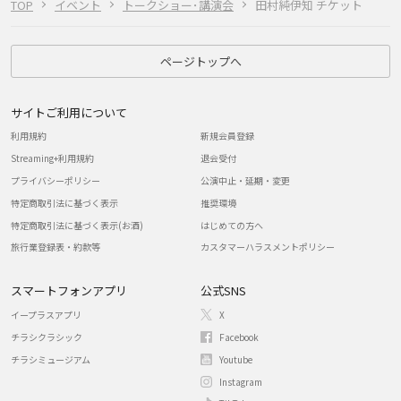
TOP
イベント
トークショー･講演会
田村純伊知 チケット
ページトップへ
サイトご利用について
利用規約
新規会員登録
Streaming+利用規約
退会受付
プライバシーポリシー
公演中止・延期・変更
特定商取引法に基づく表示
推奨環境
特定商取引法に基づく表示(お酒)
はじめての方へ
旅行業登録表・約款等
カスタマーハラスメントポリシー
スマートフォンアプリ
公式SNS
イープラスアプリ
X
チラシクラシック
Facebook
チラシミュージアム
Youtube
Instagram