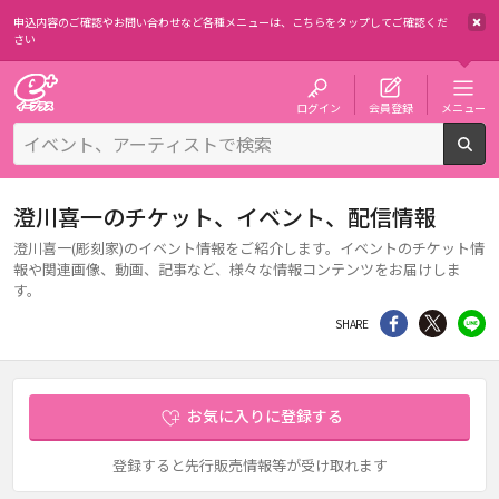
申込内容のご確認やお問い合わせなど各種メニューは、
こちらをタップしてご確認くだ
さい
チケット予約・購入・販売のイープラス
ログイン
会員登録
メニュー
検
澄川喜一のチケット、イベント、配信情報
澄川喜一(彫刻家)のイベント情報をご紹介します。イベントのチケット情
報や関連画像、動画、記事など、様々な情報コンテンツをお届けしま
す。
シェア
Twitter
li
SHARE
お気に入りに登録する
登録すると先行販売情報等が受け取れます