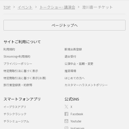
TOP
イベント
トークショー･講演会
澄川喜一 チケット
ページトップへ
サイトご利用について
利用規約
新規会員登録
Streaming+利用規約
退会受付
プライバシーポリシー
公演中止・延期・変更
特定商取引法に基づく表示
推奨環境
特定商取引法に基づく表示(お酒)
はじめての方へ
旅行業登録表・約款等
カスタマーハラスメントポリシー
スマートフォンアプリ
公式SNS
イープラスアプリ
X
チラシクラシック
Facebook
チラシミュージアム
Youtube
Instagram