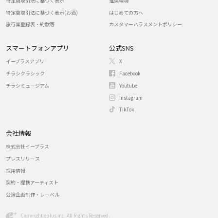
特定商取引法に基づく表示
推奨環境
特定商取引法に基づく表示(お酒)
はじめての方へ
旅行業登録表・約款等
カスタマーハラスメントポリシー
スマートフォンアプリ
公式SNS
イープラスアプリ
X
チラシクラシック
Facebook
チラシミュージアム
Youtube
Instagram
TikTok
会社情報
株式会社イープラス
プレスリリース
採用情報
契約・提携アーティスト
公演企画制作・レーベル
Copyright eplus inc. All Rights Reserved.