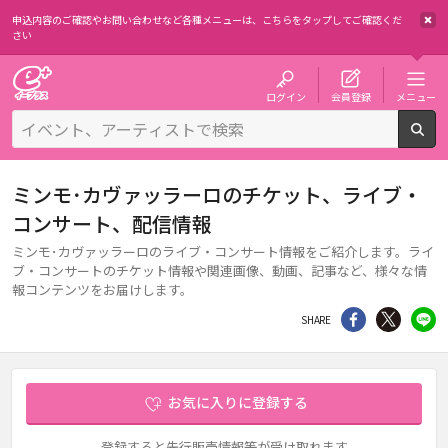
申込内容のご確認やお問い合わせなど各種メニューは、
こちらをタップしてご確認くだ
さい
チケット予約・購入・販売のイープラス
ログイン
会員登録
メニュー
検
ミンモ･カヴァッラーロのチケット、ライブ・
コンサート、配信情報
ミンモ･カヴァッラーロのライブ・コンサート情報をご紹介します。ライ
ブ・コンサートのチケット情報や関連画像、動画、記事など、様々な情
報コンテンツをお届けします。
シェア
Twitter
li
SHARE
お気に入りに登録する
登録すると先行販売情報等が受け取れます