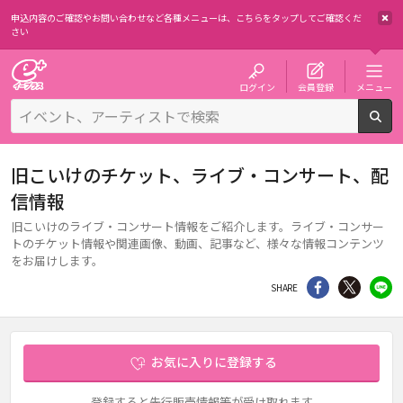
申込内容のご確認やお問い合わせなど各種メニューは、
こちらをタップしてご確認くだ
さい
チケット予約・購入・販売のイープラス
ログイン
会員登録
メニュー
検
旧こいけのチケット、ライブ・コンサート、配
信情報
旧こいけのライブ・コンサート情報をご紹介します。ライブ・コンサー
トのチケット情報や関連画像、動画、記事など、様々な情報コンテンツ
をお届けします。
シェア
Twitter
li
SHARE
お気に入りに登録する
登録すると先行販売情報等が受け取れます