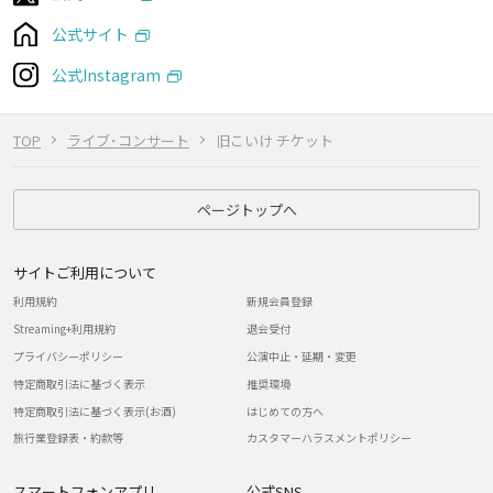
公式サイト
公式Instagram
TOP
ライブ･コンサート
旧こいけ チケット
ページトップへ
サイトご利用について
利用規約
新規会員登録
Streaming+利用規約
退会受付
プライバシーポリシー
公演中止・延期・変更
特定商取引法に基づく表示
推奨環境
特定商取引法に基づく表示(お酒)
はじめての方へ
旅行業登録表・約款等
カスタマーハラスメントポリシー
スマートフォンアプリ
公式SNS