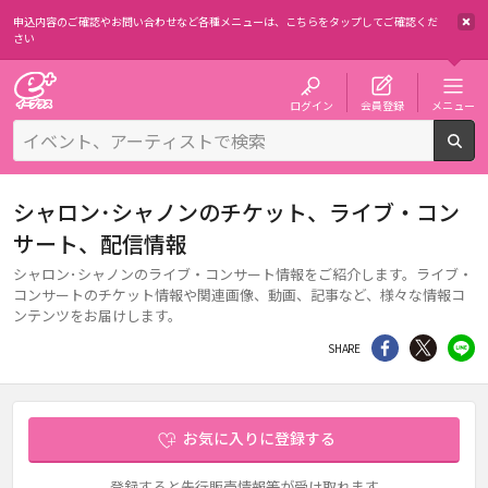
申込内容のご確認やお問い合わせなど各種メニューは、
こちらをタップしてご確認くだ
さい
チケット予約・購入・販売のイープラス
ログイン
会員登録
メニュー
検
シャロン･シャノンのチケット、ライブ・コン
サート、配信情報
シャロン･シャノンのライブ・コンサート情報をご紹介します。ライブ・
コンサートのチケット情報や関連画像、動画、記事など、様々な情報コ
ンテンツをお届けします。
シェア
Twitter
li
SHARE
お気に入りに登録する
登録すると先行販売情報等が受け取れます