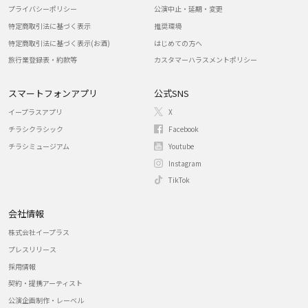
プライバシーポリシー
公演中止・延期・変更
特定商取引法に基づく表示
推奨環境
特定商取引法に基づく表示(お酒)
はじめての方へ
旅行業登録表・約款等
カスタマーハラスメントポリシー
スマートフォンアプリ
公式SNS
イープラスアプリ
X
チラシクラシック
Facebook
チラシミュージアム
Youtube
Instagram
TikTok
会社情報
株式会社イープラス
プレスリリース
採用情報
契約・提携アーティスト
公演企画制作・レーベル