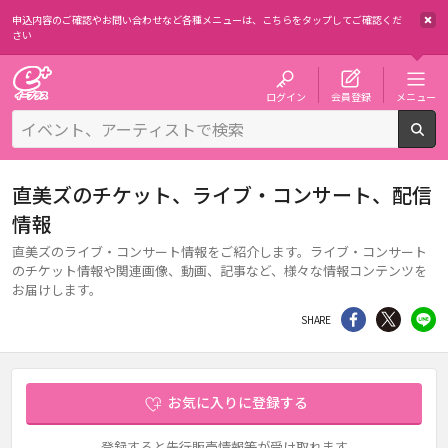
申込内容のご確認やお問い合わせなど各種メニューは、
こちらをタップしてご確認くだ
さい
チケット予約・購入・販売のイープラス
ログイン
会員登録
メニュー
検
直美ズのチケット、ライブ・コンサート、配信
情報
直美ズのライブ・コンサート情報をご紹介します。ライブ・コンサート
のチケット情報や関連画像、動画、記事など、様々な情報コンテンツを
お届けします。
シェア
Twitter
li
SHARE
お気に入りに登録する
登録すると先行販売情報等が受け取れます