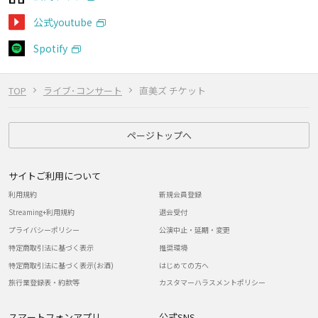
公式youtube
Spotify
TOP
ライブ･コンサート
直美ズ チケット
ページトップへ
サイトご利用について
利用規約
新規会員登録
Streaming+利用規約
退会受付
プライバシーポリシー
公演中止・延期・変更
特定商取引法に基づく表示
推奨環境
特定商取引法に基づく表示(お酒)
はじめての方へ
旅行業登録表・約款等
カスタマーハラスメントポリシー
スマートフォンアプリ
公式SNS