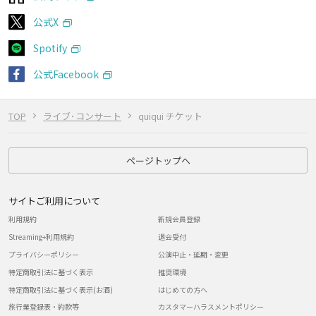
公式X
Spotify
公式Facebook
TOP
ライブ･コンサート
quiqui チケット
ページトップへ
サイトご利用について
利用規約
新規会員登録
Streaming+利用規約
退会受付
プライバシーポリシー
公演中止・延期・変更
特定商取引法に基づく表示
推奨環境
特定商取引法に基づく表示(お酒)
はじめての方へ
旅行業登録表・約款等
カスタマーハラスメントポリシー