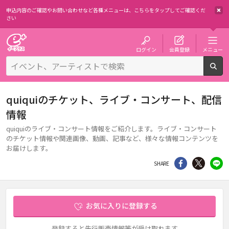
申込内容のご確認やお問い合わせなど各種メニューは、
こちらをタップしてご確認くだ
さい
チケット予約・購入・販売のイープラス
ログイン
会員登録
メニュー
検
quiquiのチケット、ライブ・コンサート、配信
情報
quiquiのライブ・コンサート情報をご紹介します。ライブ・コンサート
のチケット情報や関連画像、動画、記事など、様々な情報コンテンツを
お届けします。
シェア
Twitter
li
SHARE
お気に入りに登録する
登録すると先行販売情報等が受け取れます