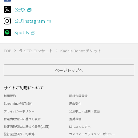
公式X
公式Instagram
Spotify
TOP
ライブ･コンサート
Kadhja Bonet チケット
ページトップへ
サイトご利用について
利用規約
新規会員登録
Streaming+利用規約
退会受付
プライバシーポリシー
公演中止・延期・変更
特定商取引法に基づく表示
推奨環境
特定商取引法に基づく表示(お酒)
はじめての方へ
旅行業登録表・約款等
カスタマーハラスメントポリシー