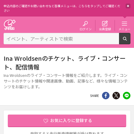
申込内容のご確認やお問い合わせなど各種メニューは、
こちらをタップしてご確認くだ
さい
チケット予約・購入・販売のイープラス
ログイン
会員登録
メニュー
検
Ina Wroldsenのチケット、ライブ・コンサー
ト、配信情報
Ina Wroldsenのライブ・コンサート情報をご紹介します。ライブ・コン
サートのチケット情報や関連画像、動画、記事など、様々な情報コンテ
ンツをお届けします。
シェア
Twitter
li
SHARE
お気に入りに登録する
登録すると先行販売情報等が受け取れます