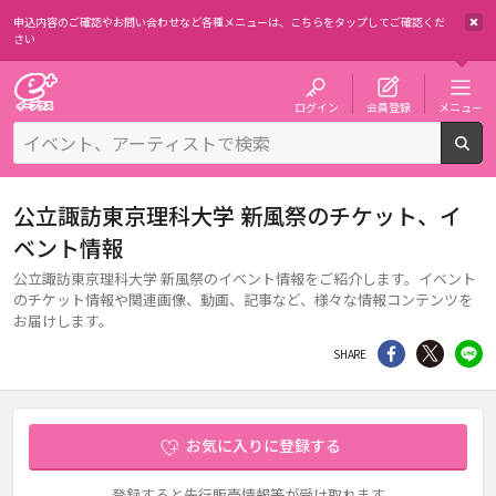
申込内容のご確認やお問い合わせなど各種メニューは、
こちらをタップしてご確認くだ
さい
チケット予約・購入・販売のイープラス
ログイン
会員登録
メニュー
検
公立諏訪東京理科大学 新風祭のチケット、イ
ベント情報
公立諏訪東京理科大学 新風祭のイベント情報をご紹介します。イベント
のチケット情報や関連画像、動画、記事など、様々な情報コンテンツを
お届けします。
シェア
Twitter
li
SHARE
お気に入りに登録する
登録すると先行販売情報等が受け取れます