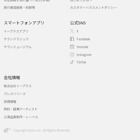
旅行業登録表・約款等
カスタマーハラスメントポリシー
スマートフォンアプリ
公式SNS
イープラスアプリ
X
チラシクラシック
Facebook
チラシミュージアム
Youtube
Instagram
TikTok
会社情報
株式会社イープラス
プレスリリース
採用情報
契約・提携アーティスト
公演企画制作・レーベル
Copyright eplus inc. All Rights Reserved.