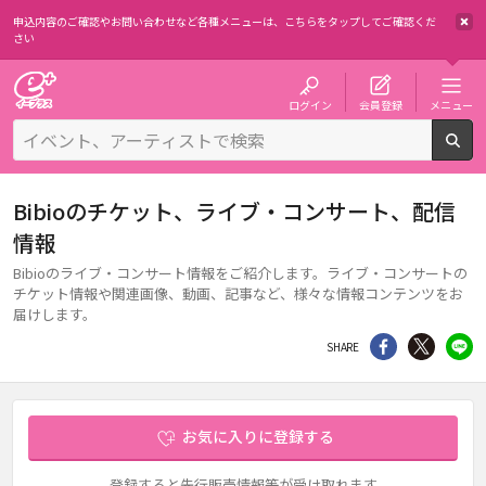
申込内容のご確認やお問い合わせなど各種メニューは、
こちらをタップしてご確認くだ
さい
チケット予約・購入・販売のイープラス
ログイン
会員登録
メニュー
検
Bibioのチケット、ライブ・コンサート、配信
情報
Bibioのライブ・コンサート情報をご紹介します。ライブ・コンサートの
チケット情報や関連画像、動画、記事など、様々な情報コンテンツをお
届けします。
シェア
Twitter
li
SHARE
お気に入りに登録する
登録すると先行販売情報等が受け取れます