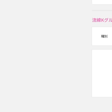
流線Kグ
種別