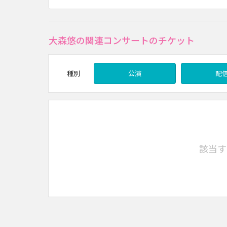
大森悠の関連コンサートのチケット
種別
公演
配
該当す