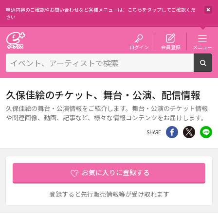
申込内容のご確認やお問い合わせなど各種メニューは、
こちらをタップしてご確認くだ
さい
チケット予約・購入・販売のイープラス
ログイン
会員登録
メニュー
検
久保佳絵のチケット、舞台・公演、配信情報
久保佳絵の舞台・公演情報をご紹介します。舞台・公演のチケット情報
や関連画像、動画、記事など、様々な情報コンテンツをお届けします。
シェア
Twitter
li
SHARE
お気に入りに登録する
登録すると先行販売情報等が受け取れます