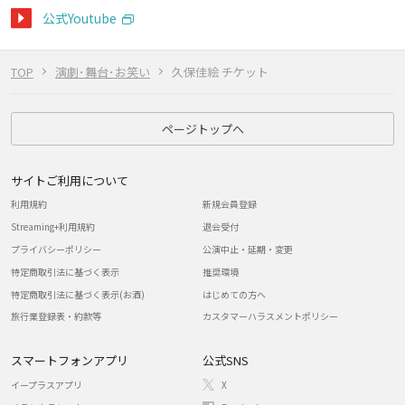
公式Youtube
TOP
演劇･舞台･お笑い
久保佳絵 チケット
ページトップへ
サイトご利用について
利用規約
新規会員登録
Streaming+利用規約
退会受付
プライバシーポリシー
公演中止・延期・変更
特定商取引法に基づく表示
推奨環境
特定商取引法に基づく表示(お酒)
はじめての方へ
旅行業登録表・約款等
カスタマーハラスメントポリシー
スマートフォンアプリ
公式SNS
イープラスアプリ
X