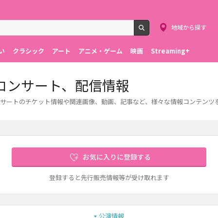
地域から探す
検索
い
クラシック
アート
アニメ・ゲーム
映画
Streaming+
コンサート、配信情報
サートのチケット情報や関連画像、動画、記事など、様々な情報コンテンツ
お気に入りに登録する
登録すると先行販売情報等が受け取れます
公演情報