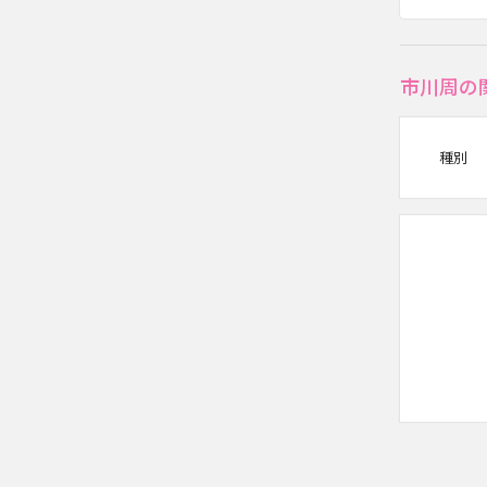
市川周の
種別