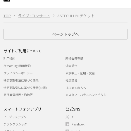
TOP
ライブ･コンサート
ASTECULUM チケット
ページトップへ
サイトご利用について
利用規約
新規会員登録
Streaming+利用規約
退会受付
プライバシーポリシー
公演中止・延期・変更
特定商取引法に基づく表示
推奨環境
特定商取引法に基づく表示(お酒)
はじめての方へ
旅行業登録表・約款等
カスタマーハラスメントポリシー
スマートフォンアプリ
公式SNS
イープラスアプリ
X
チラシクラシック
Facebook