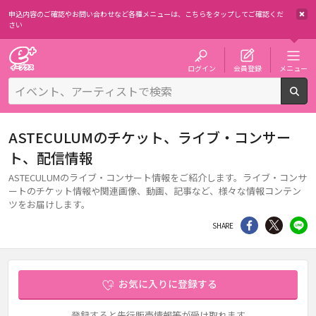
申込内容のご確認やお問い合わせなど各種メニューは、
こちらをタップしてご確認くだ
さい
チケット予約・購入・販売のイープラス
ログイン
会員登録
メニュー
検
ASTECULUMのチケット、ライブ・コンサー
ト、配信情報
ASTECULUMのライブ・コンサート情報をご紹介します。ライブ・コンサ
ートのチケット情報や関連画像、動画、記事など、様々な情報コンテン
ツをお届けします。
シェア
Twitter
li
SHARE
お気に入りに登録する
登録すると先行販売情報等が受け取れます