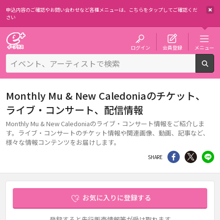
申込内容のご確認やお問い合わせなど各種メニューは、
こちらをタップしてご確認くだ
さい
チケット予約・購入・販売のイープラス
ログイン
会員登録
メニュー
検
Monthly Mu & New Caledoniaのチケット、
ライブ・コンサート、配信情報
Monthly Mu & New Caledoniaのライブ・コンサート情報をご紹介しま
す。ライブ・コンサートのチケット情報や関連画像、動画、記事など、
様々な情報コンテンツをお届けします。
シェア
Twitter
li
SHARE
お気に入りに登録する
登録すると先行販売情報等が受け取れます