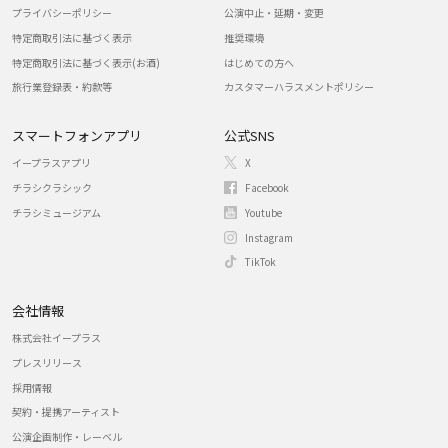
プライバシーポリシー
公演中止・延期・変更
特定商取引法に基づく表示
推奨環境
特定商取引法に基づく表示(お酒)
はじめての方へ
旅行業登録表・約款等
カスタマーハラスメントポリシー
スマートフォンアプリ
公式SNS
イープラスアプリ
X
チラシクラシック
Facebook
チラシミュージアム
Youtube
Instagram
TikTok
会社情報
株式会社イープラス
プレスリリース
採用情報
契約・提携アーティスト
公演企画制作・レーベル