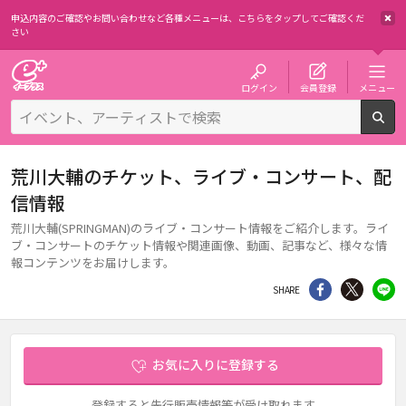
申込内容のご確認やお問い合わせなど各種メニューは、
こちらをタップしてご確認くだ
さい
チケット予約・購入・販売のイープラス
ログイン
会員登録
メニュー
検
荒川大輔のチケット、ライブ・コンサート、配
信情報
荒川大輔(SPRINGMAN)のライブ・コンサート情報をご紹介します。ライ
ブ・コンサートのチケット情報や関連画像、動画、記事など、様々な情
報コンテンツをお届けします。
シェア
Twitter
li
SHARE
お気に入りに登録する
登録すると先行販売情報等が受け取れます