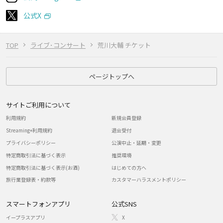
公式X
TOP
ライブ･コンサート
荒川大輔 チケット
ページトップへ
サイトご利用について
利用規約
新規会員登録
Streaming+利用規約
退会受付
プライバシーポリシー
公演中止・延期・変更
特定商取引法に基づく表示
推奨環境
特定商取引法に基づく表示(お酒)
はじめての方へ
旅行業登録表・約款等
カスタマーハラスメントポリシー
スマートフォンアプリ
公式SNS
イープラスアプリ
X