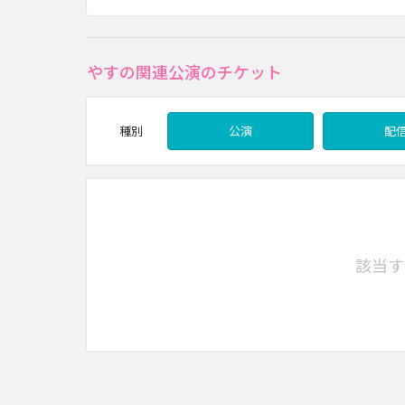
やすの関連公演のチケット
種別
公演
配
該当す