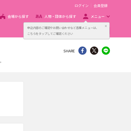
ログイン
会員登録
会場から探す
人物・団体から探す
メニュー
閉じる
申込内容のご確認やお問い合わせなど各種メニューは、
主催者向け販売サービス
こちらをタップしてご確認ください
シェア
Twitter
line
SHARE
す。