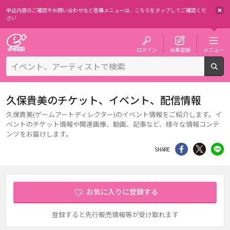
申込内容のご確認やお問い合わせなど各種メニューは、
こちらをタップしてご確認くだ
さい
チケット予約・購入・販売のイープラス
ログイン
会員登録
メニュー
検
久保貴美のチケット、イベント、配信情報
久保貴美(ゲームアートディレクター)のイベント情報をご紹介します。イ
ベントのチケット情報や関連画像、動画、記事など、様々な情報コンテ
ンツをお届けします。
シェア
Twitter
li
SHARE
お気に入りに登録する
登録すると先行販売情報等が受け取れます