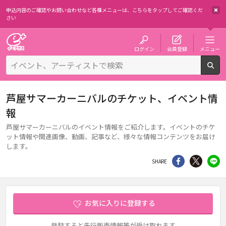
申込内容のご確認やお問い合わせなど各種メニューは、
こちらをタップしてご確認くだ
さい
チケット予約・購入・販売のイープラス
ログイン
会員登録
メニュー
検
芦屋サマーカーニバルのチケット、イベント情
報
芦屋サマーカーニバルのイベント情報をご紹介します。イベントのチケ
ット情報や関連画像、動画、記事など、様々な情報コンテンツをお届け
します。
シェア
Twitter
li
SHARE
お気に入りに登録する
登録すると先行販売情報等が受け取れます